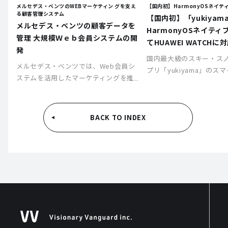
リア
メルセデス・ベンツのWEBマーケティン グを支え
【国内初】HarmonyOSネイ
る顧客管理システム
【国内初】「yukiyam
ー
メルセデス・ベンツの顧客データを
HarmonyOSネイテ
管理 大規模Ｗｅｂ会員システムの開
てHUAWEI WATCHに
発
国内最大級のスキー・ス
バイ
メルセデス・ベンツでは、Web会員シ
プリ「yukiyama」のス
タ
ステムを活用したマーケティングを推
対応（HUAWEI WATC
の
進するため、長期的な視点で開発を提
ト。 スマートフォンを取
タ
案できるシステム開発会社を探してい
く、ゲレンデマップや仲
ました。大手企業も参加したコンペの
を手元で確認できる「ウ
BACK TO INDEX
結果、弊社が開発を担当することとな
携機能」を開発しました。
りました。その後、10年以上にわたっ
るHUAWEI独自OS（Harm
てシステムの開発と運用を担当し、ク
のネイティブアプリ対応
ライアントのマーケティング活動を支
ーヤー・スノーボーダー
援してきました。
と「快適さ」を提供して